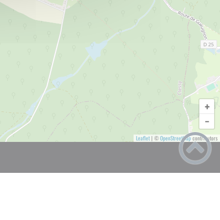
+
−
Leaflet
|
©
OpenStreetMap
contributors