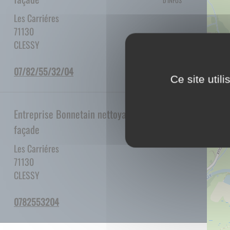
D'INFOS
Les Carriéres
71130
CLESSY
40/23/55/28/70
Ce site util
Entreprise Bonnetain nettoyage de
PLUS
façade
D'INFOS
Les Carriéres
71130
CLESSY
4023552870