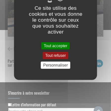
Ce site utilise des
cookies et vous donne
le contrôle sur ceux
que vous souhaitez
activer
Tout accepter
Retour à l'accueil
Tout refuser
Partagez
sur :
Personnaliser
S'inscrire à notre newsletter
Lettre d'information par défaut
ok