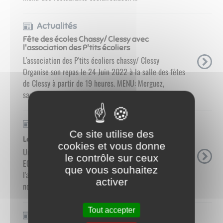
Actualités
Fête des écoles Chassy/ Clessy avec
l'association des P'tits écoliers
​​​​​​​ L'association des P'tits écoliers chassy/ Clessy
Organise son repas le 24 Juin 2022 à la salle des fêtes
de Clessy à partir de 19 heures. MENU: Merguez,
saucisse, frites, fromage 8 ...
Actualités
Ce site utilise des
Les P'tits écoliers Chassy/Clessy
cookies et vous donne
Un tout nouveau bureau pour l’association des P'TITS
le contrôle sur ceux
ECOLIERS CHASSY/CLESSY Aprés 6 ans à la tête de
que vous souhaitez
l'association Johan Lepianko à laissé sa place à la
activer
nouvelle présidente Christelle Cheminat, une nouvelle ...
Tout accepter
Actualités