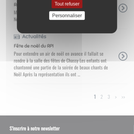
Tout refuser
Repas de Noël des enfants
Mardi 13 Décembre notre cantine à prit un petit air de
Personnaliser
Noël . une jolie décoration faite par Nadine . ...
Actualités
Fête de noël du RPI
Pour entendre un air de noël en avance il fallait se
rendre à la salle des fêtes de Chassy Les enfants ont
chantonné une partie de la soirée de beaux chants de
Noël Après la représentation ils ont ...
1
2
3
>
>>
S'inscrire à notre newsletter