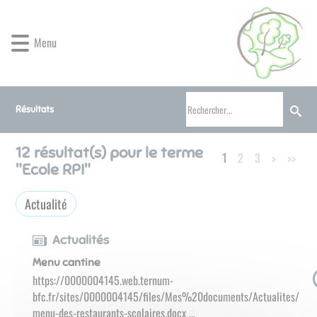
Lien
Lien
Lien
Lien
Panneau de gestion des cookies
d'accès
d'accès
d'accès
d'accès
rapide
rapide
rapide
rapide
Menu
au
au
à
au
menu
contenu
la
pied
principal
recherche
de
page
Résultats
12
résultat(s) pour le terme
1
2
3
>
>>
"
Ecole RPI
"
Actualité
Actualités
Menu cantine
https://0000004145.web.ternum-
bfc.fr/sites/0000004145/files/Mes%20documents/Actualites/
menu-des-restaurants-scolaires.docx ...