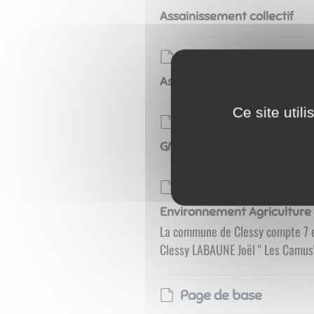
Assainissement collectif
Page de base
Assainissement individuel
Ce site util
Page de base
GM
Page de base
Environnement Agriculture
La commune de Clessy compte 7 e
Clessy LABAUNE Joël " Les Camus" 
Page de base