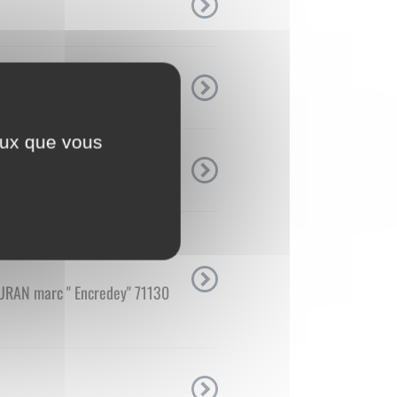
ceux que vous
OURAN marc " Encredey" 71130