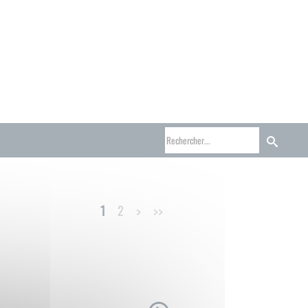
1
2
>
>>