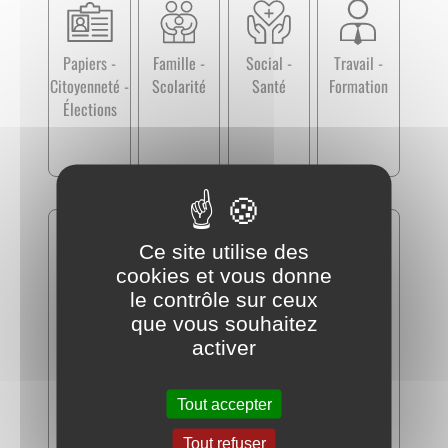
Papiers -
Famille -
Social -
Travail -
Citoyenneté -
Scolarité
Santé
Formation
Élections
Ce site utilise des
cookies et vous donne
le contrôle sur ceux
que vous souhaitez
Logement
Transports -
Argent -
Justice
activer
Mobilité
Impôts -
Consommatio
Tout accepter
n
Tout refuser