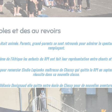
oles et des au revoirs
était animée. Parents, grand-parents se sont retrouvés pour admirer le spectac
remplaçant.
ème de l'Afrique les enfants du RPI ont fait leur représentation entre chants et 
r pour remercier Elodie Lepianko maîtresse de Chassy qui quitte le RPI en sep
réussite dans sa nouvelle classe.
élanie Duvignaud elle quitte notre école de Clessy pour de nouvelles aventur